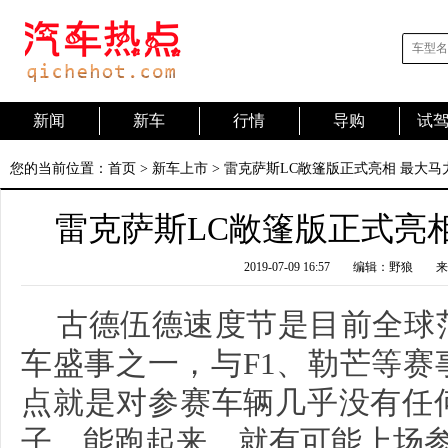
新闻
新车
行情
导购
试
您的当前位置：
首页
>
新车上市
> 雷克萨斯LC敞篷版正式亮相 最大马力
雷克萨斯LC敞篷版正式亮相
2019-07-09 16:57
编辑：野狼
来
古德伍德速度节是目前全球
车盛事之一，与F1、勒芒等赛
点就是对参赛车辆几乎没有任
子，能跑起来，就有可能上场